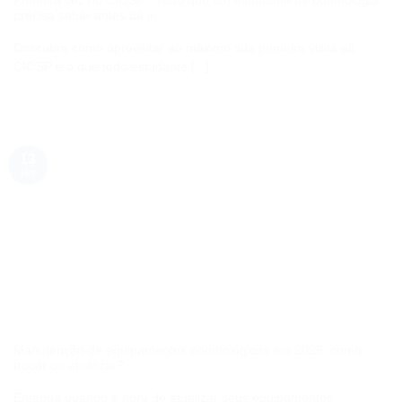
Primeira vez no CIOSP? Tudo que um estudante de odontologia
precisa saber antes de ir
Descubra como aproveitar ao máximo sua primeira visita ao
CIOSP e o que todo estudante [...]
13
jan
Manutenção de equipamentos odontológicos em 2026: como
trocar ou atualizar?
Entenda quando é hora de atualizar seus equipamentos