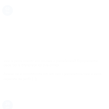
02
fev
Vale a pena investir em um raio x panorâmico? Equipamento
pode ser o diferencial da sua clínica
Avaliar se o investimento em um raio x panorâmico vale a pena
depende do perfil [...]
29
jan