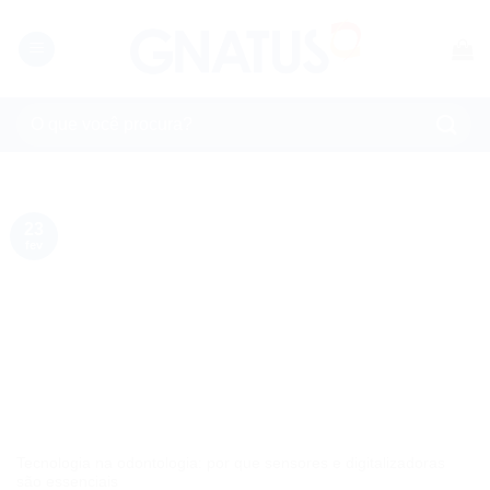
Skip
to
content
Pesquisar
por:
23
fev
Tecnologia na odontologia: por que sensores e digitalizadoras
são essenciais