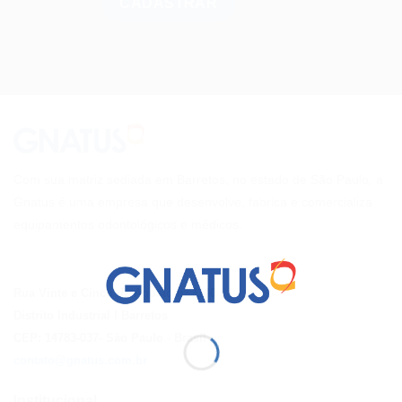
Com sua matriz sediada em Barretos, no estado de São Paulo, a
Gnatus é uma empresa que desenvolve, fabrica e comercializa
equipamentos odontológicos e médicos.
Rua Vinte e Cinco de Agosto nº 1140
Distrito Industrial I Barretos
CEP: 14783-037
- São Paulo
- Brasil
contato@gnatus.com.br
Institucional