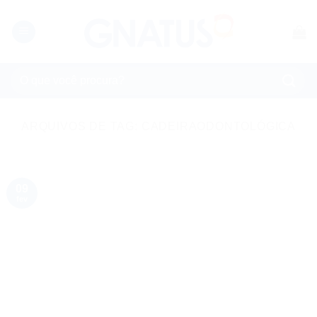
Skip
to
content
Pesquisar
por:
ARQUIVOS DE TAG:
CADEIRAODONTOLÓGICA
09
fev