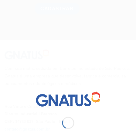
Com sua matriz sediada em Barretos, no estado de São Paulo, a
Gnatus é uma empresa que desenvolve, fabrica e comercializa
equipamentos odontológicos e médicos.
Rua Vinte e Cinco de Agosto nº 1140
Distrito Industrial I Barretos
CEP: 14783-037
- São Paulo
- Brasil
contato@gnatus.com.br