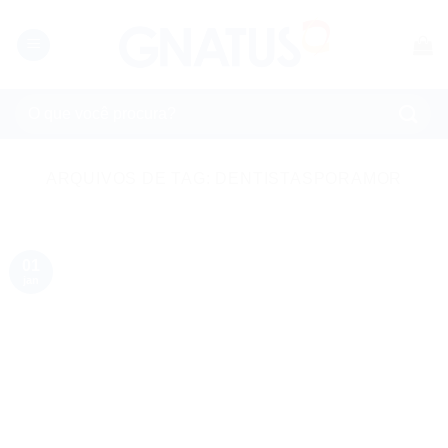
Skip
to
content
Pesquisar
por:
ARQUIVOS DE TAG:
DENTISTASPORAMOR
01
jan