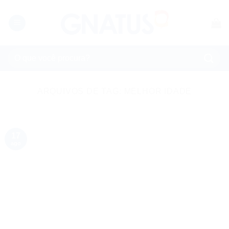
Skip
to
content
Pesquisar
por:
ARQUIVOS DE TAG:
MELHOR IDADE
17
ago