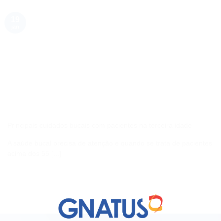
19
jan
Principais cuidados bucais com pacientes na terceira idade
A saúde bucal precisa de atenção e quando se trata de pacientes
acima dos 55 [...]