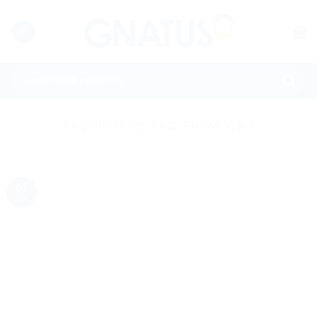
Skip
to
content
Pesquisar
por:
ARQUIVOS DE TAG:
PROMOÇÃO
01
jul