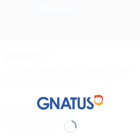
Com sua matriz sediada em Barretos, no estado de São Paulo, a
Gnatus é uma empresa que desenvolve, fabrica e comercializa
equipamentos odontológicos e médicos.
Rua Vinte e Cinco de Agosto nº 1140
Distrito Industrial I Barretos
CEP: 14783-037
- São Paulo
- Brasil
contato@gnatus.com.br