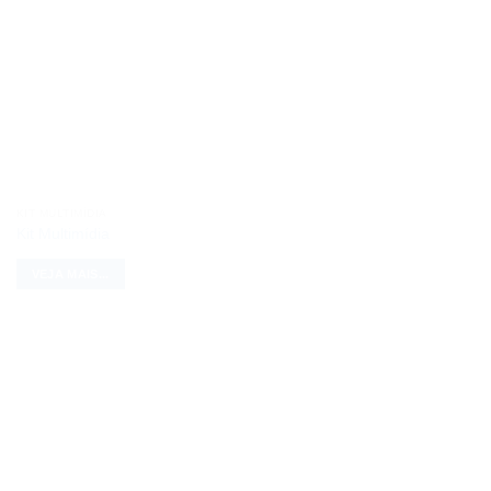
KIT MULTIMÍDIA
Kit Multimídia
VEJA MAIS...