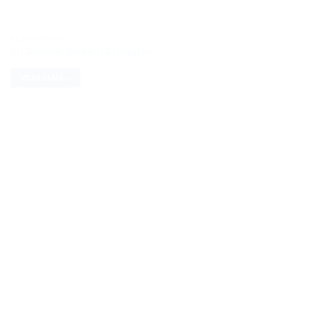
ACESSÓRIOS
Kit Terminal Borden C/ Irrigação
VEJA MAIS...