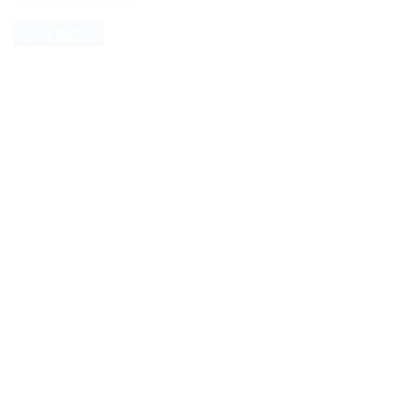
Contra-Ângulo X1 LT
VEJA MAIS...