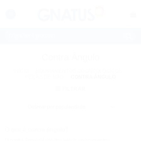
Skip
to
content
Pesquisar
por:
Contra Ângulo
INÍCIO
/
EQUIPAMENTOS ODONTOLÓGICOS
/
PEÇAS DE MÃO
/
CONTRA ÂNGULO
FILTRAR
O que é contra ângulo?
O contra ângulo é um dos vários equipamentos