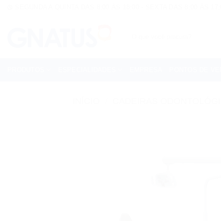
Skip
SEGUNDA A QUINTA DAS 8:00 ÀS 18:00 - SEXTA DAS 8:00 ÀS 17:
to
content
Pesquisar
por:
PRODUTOS
ESPECIALIDADES
EMPRESA
PONTOS DE VE
INÍCIO
/
CADEIRAS ODONTOLÓG