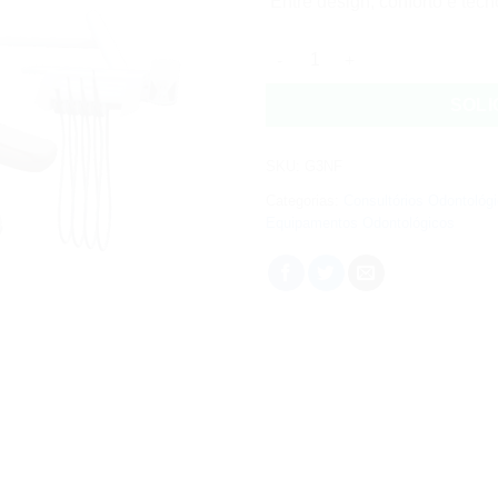
Entre design, conforto e tecn
G3 F - Cadeira Odontológica 
SOLI
SKU:
G3NF
Categorias:
Consultórios Odontológ
Equipamentos Odontológicos