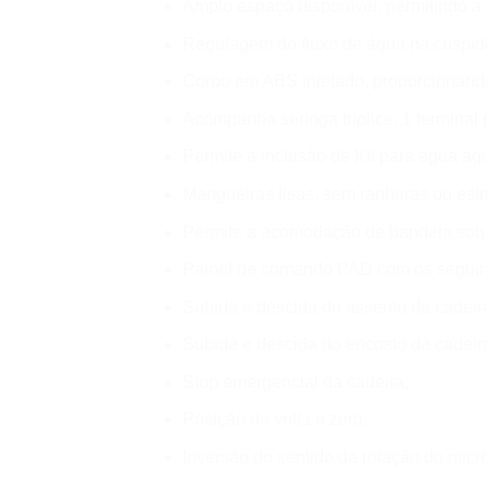
Amplo espaço disponível, permitindo a 
Regulagem do fluxo de água na cuspide
Corpo em ABS injetado, proporcionando
Acompanha seringa tríplice, 1 terminal 
Permite a inclusão de Kit para água aque
Mangueiras lisas, sem ranhuras ou estri
Permite a acomodação de bandeja sob s
Painel de comando PAD com os seguin
Subida e descida do assento da cadeir
Subida e descida do encosto da cadeir
Stop emergencial da cadeira;
Posição de volta a zero;
Inversão do sentido da rotação do micr