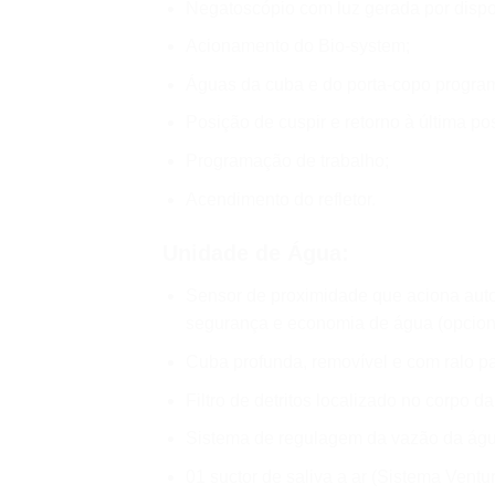
Negatoscópio com luz gerada por dispo
Acionamento do Bio-system;
Águas da cuba e do porta-copo progra
Posição de cuspir e retorno à última po
Programação de trabalho;
Acendimento do refletor.
Unidade de Água:
Sensor de proximidade que aciona autom
segurança e economia de água (opcion
Cuba profunda, removível e com ralo par
Filtro de detritos localizado no corpo d
Sistema de regulagem da vazão da água
01 suctor de saliva a ar (Sistema Ventur