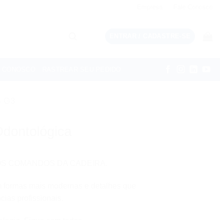
Empresa
Fale Conosco
ENTRAR / CADASTRE-SE
E CONOSCO
RASTREAR SEU PEDIDO
 G3
Odontológica
OS COMANDOS DA CADEIRA.
m formas mais modernas e detalhes que
ias profissionais.