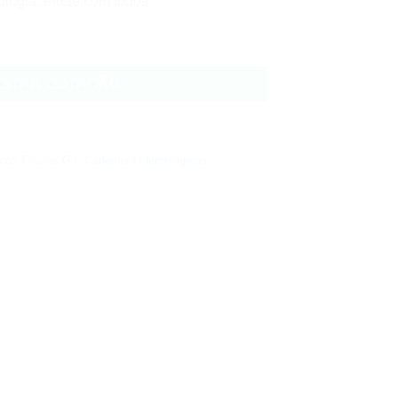
ologia. Fique com todos.
quantidade
CITAR COTAÇÃO
icos Gnatus G3
,
Cadeiras Odontológicas
,