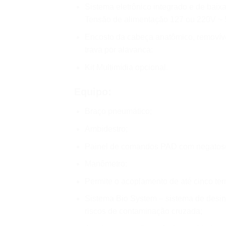
Sistema eletrônico integrado e de baix
Tensão de alimentação 127 ou 220V ~ 
Encosto da cabeça anatômico, removível,
trava por alavanca;
Kit Multimídia opcional.
Equipo:
Braço pneumático;
Ambidestro;
Painel de comandos PAD com negatosc
Manômetro;
Permite o acoplamento de até cinco ter
Sistema Bio System – sistema de desinf
riscos de contaminação cruzada;