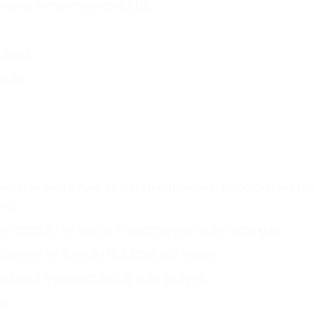
sitivos semicondutores (LED);
máveis;
sição;
aticamente o fluxo de água na cuspideira, proporcionando maio
al);
a retenção de sólidos e cobertura para evitar respingos;
a unidade de água, de fácil limpeza e acesso;
 com a regulagem fina do fluxo de água;
i);