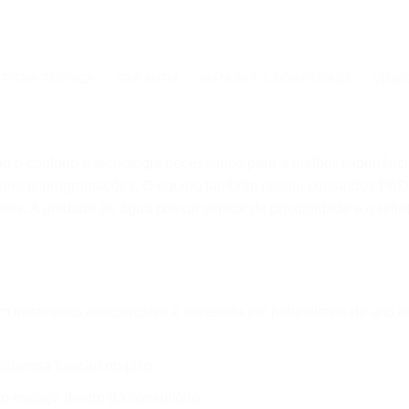
FICHA TÉCNICA
GARANTIA
MANUAIS & DOWNLOADS
VÍDE
o o conforto e tecnologia necessários para a melhor experiênci
diversas programações. O equipo também possui comandos PAD 
teis. A unidade de água possui sensor de proximidade e o refl
m tratamento anticorrosivo e revestida em poliestireno de alto 
spensa fixação no piso;
 o espaço dentro do consultório;