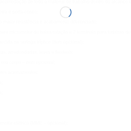
acomodação de todo o material de trabalho dentro do alcance do
ira e porta-copos;
 maior resistência e acabamento diferenciado;
para micromotor de baixa rotação e 2 terminais para turbinas de 
cida na seringa tríplice (item opcional);
as, arredondadas, leves e flexíveis;
eu corpo – item opcional;
tes acionamentos:
a;
a;
omotor elétrico (MME – opcional);