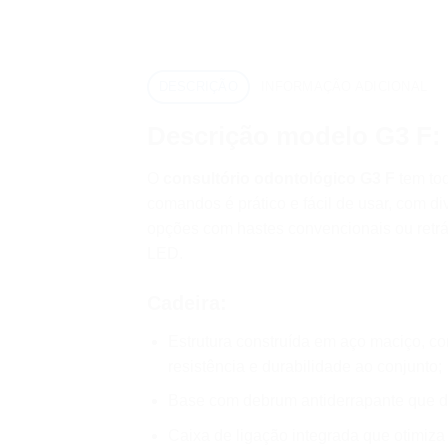
DESCRIÇÃO
INFORMAÇÃO ADICIONAL
Descrição modelo G3 F:
O
consultório odontológico G3 F
tem tod
comandos é prático e fácil de usar, com 
opções com hastes convencionais ou retrá
LED.
Cadeira:
Estrutura construída em aço maciço, co
resistência e durabilidade ao conjunto;
Base com debrum antiderrapante que di
Caixa de ligação integrada que otimiza