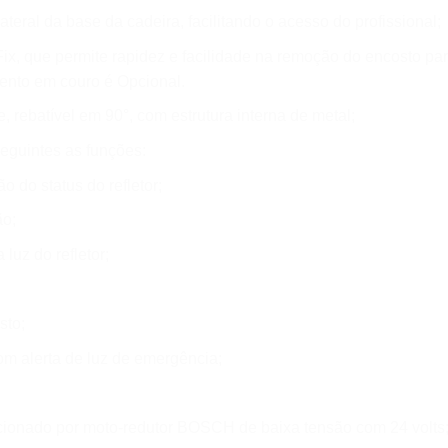
ateral da base da cadeira, facilitando o acesso do profissional;
x, que permite rapidez e facilidade na remoção do encosto pa
nto em couro é Opcional.
, rebatível em 90°, com estrutura interna de metal;
eguintes as funções:
 do status do refletor;
ão;
luz do refletor;
sto;
m alerta de luz de emergência;
cionado por moto-redutor BOSCH de baixa tensão com 24 volts