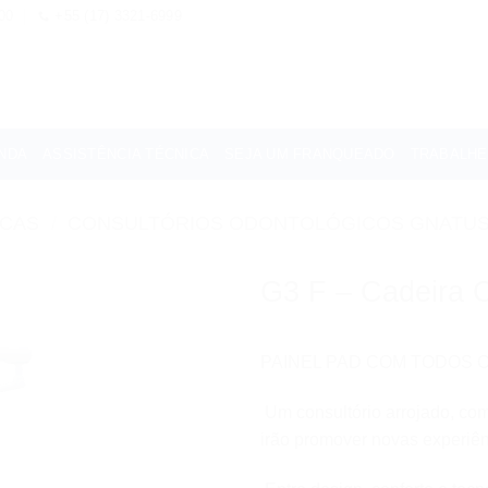
00
+55 (17) 3321-6999
NDA
ASSISTÊNCIA TÉCNICA
SEJA UM FRANQUEADO
TRABALH
ICAS
/
CONSULTÓRIOS ODONTOLÓGICOS GNATUS
G3 F – Cadeira 
PAINEL PAD COM TODOS 
Um consultório arrojado, co
irão promover novas experiênc