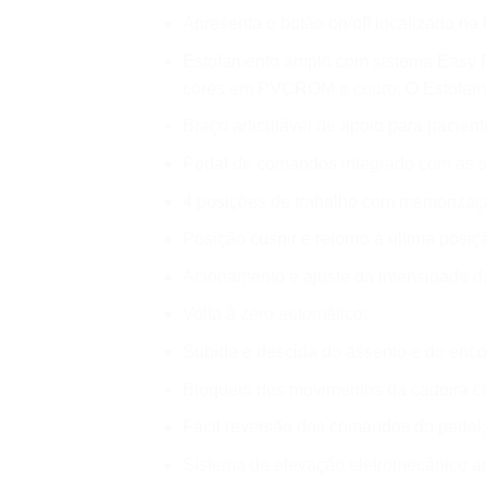
Apresenta o botão on/off localizado na l
Estofamento amplo com sistema Easy Fi
cores em PVCROM e couro; O Estofame
Braço articulável de apoio para paciente
Pedal de comandos integrado com as s
4 posições de trabalho com memorização
Posição cuspir e retorno à última posiç
Acionamento e ajuste da intensidade da 
Volta à zero automático;
Subida e descida do assento e do enco
Bloqueio dos movimentos da cadeira co
Fácil reversão dos comandos do pedal;
Sistema de elevação eletromecânico a