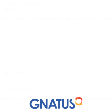
a voltagem com 24 volts;
50/60Hz;
 bi-articulável e com regulagem de altura, movimentos anterior,
ópio acoplado;
minais de trabalho;
ecção, que proporciona a limpeza interna das mangueiras e term