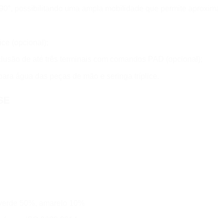
90°, possibilitando uma ampla mobilidade que permite aproxima
ce (opcional);
clusão de até três terminais com comandos PAD (opcional);
para água das peças de mão e seringa tríplice.
SE
, verde 50%, amarelo 10%