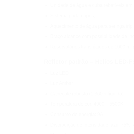
Unidade de água e cuba rebatíveis em 
Sistema porta-copos;
Aquecimento de água para seringa trípli
Braço alcance com possibilidade de in
Reservatórios translúcidos de 1000 ml 
Refletor padrão – Helios LED-F
Luz LED
Luz Ambar
Cabeçote robusto (1.360 g líquido)
Temperatura de cor: 4000 – 5500K
Consumo de energia: 9A
Distribuição de intensidade: azul 75%