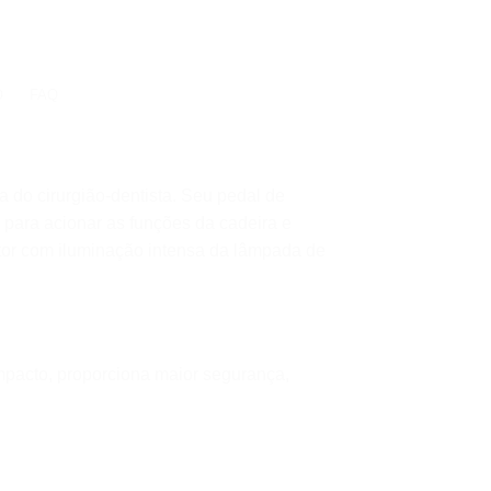
O
FAQ
a do cirurgião-dentista. Seu pedal de
para acionar as funções da cadeira e
etor com iluminação intensa da lâmpada de
impacto, proporciona maior segurança,