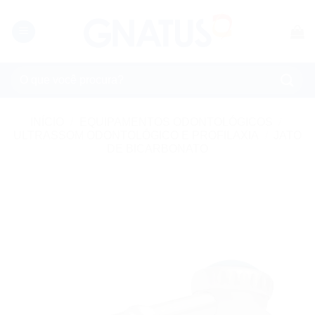
Skip
to
content
Pesquisar
por:
INÍCIO
/
EQUIPAMENTOS ODONTOLÓGICOS
/
ULTRASSOM ODONTOLÓGICO E PROFILAXIA
/
JATO
DE BICARBONATO