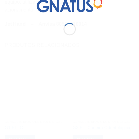
equipo, utilizando assim um único pedal para
acionamento.
Jet Hand – Anvisa 80520570014
PRODUTOS RELACIONADOS
CONSULTÓRIOS ODONTOLÓGICOS GNATUS G1
CONSULTÓRIOS ODONTOLÓGICOS GNATUS G3
G1 FIT C
G3 F – Cadeira Odontológica