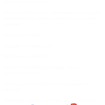
bicarbonato no reservatório
Efetua mistura de ar + água + bicarbonato a uma pequena
distância da ponta, evitando entupimentos nos condutos
do produto
Resistente à oxidação
Instalação com engate rápido
Fácil limpeza e desinfecção
Possibilita uma esterilização segura, evitando
contaminação cruzada
Privilegia a ergonomia com excelente facilidade no
manuseio
Permite ligar o aparelho ao terminal da peça de mão do