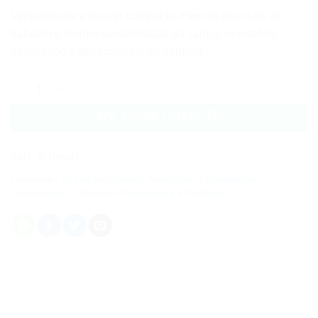
Versatilidade e design compacto. Permite precisão ao
trabalho e melhor sensibilidade do campo operatório,
otimizando o desempenho do dentista.
Jet Hand quantidade
SOLICITAR COTAÇÃO
SKU:
JETHAND
Categorias:
Jato de Bicarbonato
,
Acessórios
,
Equipamentos
Odontológicos
,
Ultrassom Odontológico e Profilaxia