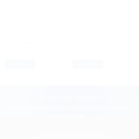
RAIO X ODONTOLÓGICO
EQUIPAMENTOS DE RADIOLOGIA ODONTOLÓGICA: IMAGEM
Raio-X Portátil TIMEX / Port-X
RAIO X PAPAYA 3D PREMIUM
IV
PLUS
VEJA MAIS...
VEJA MAIS...
FIQUE POR DENTRO
Assine nossa newsletter e receba promoções e ofertas
semanalmente.