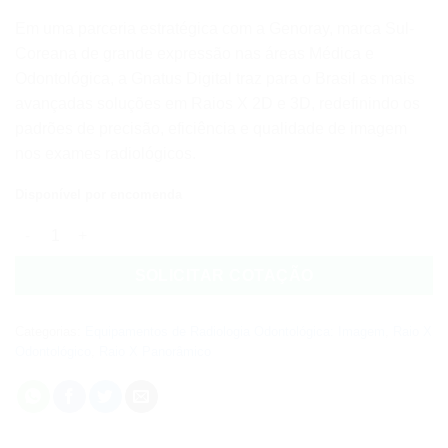
Em uma parceria estratégica com a Genoray, marca Sul-
Coreana de grande expressão nas áreas Médica e
Odontológica, a Gnatus Digital traz para o Brasil as mais
avançadas soluções em Raios X 2D e 3D, redefinindo os
padrões de precisão, eficiência e qualidade de imagem
nos exames radiológicos.
Disponível por encomenda
RAIO X PAPAYA PLUS quantidade
SOLICITAR COTAÇÃO
Categorias:
Equipamentos de Radiologia Odontológica: Imagem
,
Raio X
Odontológico
,
Raio X Panorâmico