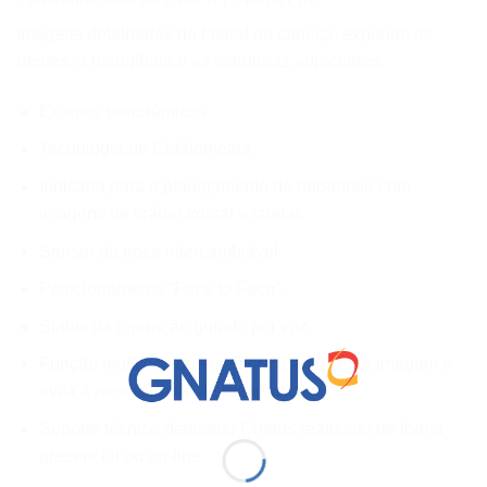
Imagens detalhadas da lateral da cabeça, expondo os
dentes, a mandíbula e as estruturas adjacentes.
Exames panorâmicos.
Tecnologia de Cefalometria
Indicada para o planejamento da ortodontia com
imagens de crânio frontal e lateral.
Sensor de troca intercambiável.
Posicionamento “Face to Face”.
Status da operação guiado por voz.
Função multifoco que melhora a análise da imagem e
evita a necessidade de reexposição.
Suporte técnico dedicado Gnatus realizado de forma
presencial ou on-line.