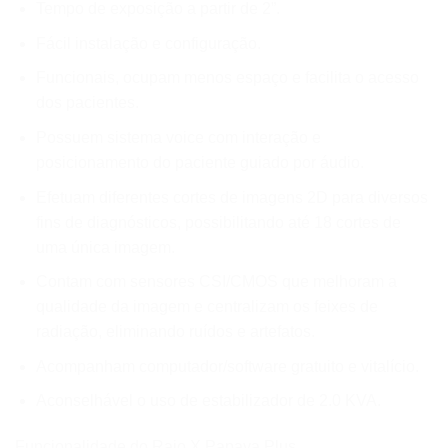
Tempo de exposição a partir de 2”.
Fácil instalação e configuração.
Funcionais, ocupam menos espaço e facilita o acesso
dos pacientes.
Possuem sistema voice com interação e
posicionamento do paciente guiado por áudio.
Efetuam diferentes cortes de imagens 2D para diversos
fins de diagnósticos, possibilitando até 18 cortes de
uma única imagem.
Contam com sensores CSI/CMOS que melhoram a
qualidade da imagem e centralizam os feixes de
radiação, eliminando ruídos e artefatos.
Acompanham computador/software gratuito e vitalício.
Aconselhável o uso de estabilizador de 2.0 KVA.
Funcionalidade do Raio X Papaya Plus