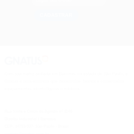
Com sua matriz sediada em Barretos, no estado de São Paulo, a
Gnatus é uma empresa que desenvolve, fabrica e comercializa
equipamentos odontológicos e médicos.
Rua Vinte e Cinco de Agosto nº 1140
Distrito Industrial I Barretos
CEP: 14783-037
- São Paulo
- Brasil
contato@gnatus.com.br