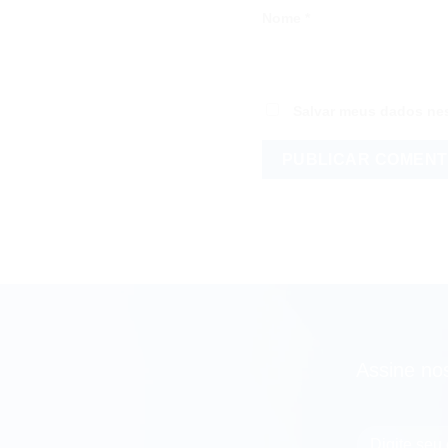
Nome
*
Salvar meus dados nes
Assine no