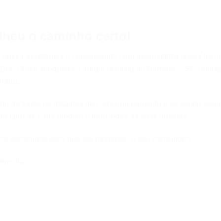
lheu o caminho certo!
a nossa excelência é conversando com quem utiliza nossa tecnol
Dra. Giulia Junqueira, cirurgiã dentista de Barretos – SP, cont
natus.
oube de todos os detalhes de cada equipamento e se sentiu seg
a falar de cada produto e tirou todas as suas dúvidas.
os escolhidos para que ela montasse o seu consultório:
timídia