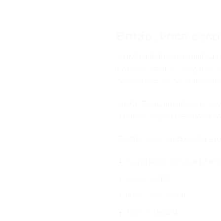
Então, você esco
A melhor forma de confirmar 
Por isso, pedimos para que a 
compra com os consultores G
A Dra. Giulia enfatiza que s
a equipe estava preparada par
Confira quais produtos foram 
Consultório G2 com kit mul
Jet sonic BP
Autoclave digital 21L
Raio X portátil