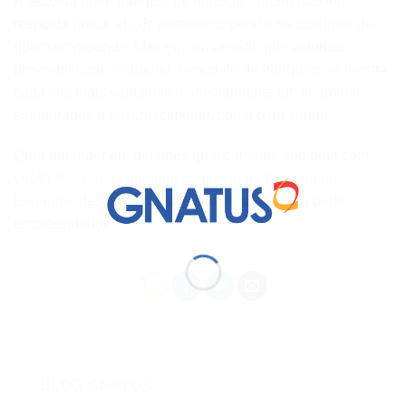
A escolha entre franquia ou negócio próprio não tem
resposta única, ela deve refletir o perfil e os objetivos de
quem empreende. Mas em um cenário que valoriza
previsibilidade e suporte, o modelo de franquias se mostra
cada vez mais vantajoso, especialmente em segmentos
estruturados e em crescimento, como o da saúde.
Quer entender em detalhes qual caminho combina com
você?
Acesse o conteúdo completo no Blog Gnatus
Expand
e descubra o modelo ideal para o seu perfil
empreendedor.
BLOG GNATUS