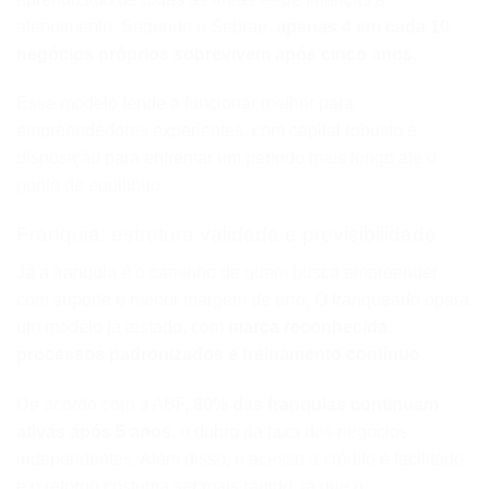
atendimento. Segundo o Sebrae,
apenas 4 em cada 10
negócios próprios sobrevivem após cinco anos
.
Esse modelo tende a funcionar melhor para
empreendedores experientes, com capital robusto e
disposição para enfrentar um período mais longo até o
ponto de equilíbrio.
Franquia: estrutura validada e previsibilidade
Já a franquia é o caminho de quem busca empreender
com suporte e menor margem de erro. O franqueado opera
um modelo já testado, com
marca reconhecida,
processos padronizados e treinamento contínuo
.
De acordo com a ABF,
80% das franquias continuam
ativas após 5 anos
, o dobro da taxa dos negócios
independentes. Além disso, o acesso a crédito é facilitado,
e o retorno costuma ser mais rápido, já que o