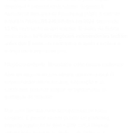
disponível e expectativa de retorno. Segundo a
Associação Brasileira de Franchising (ABF), o setor de
franquias faturou
R$ 240 bilhões em 2024
, crescendo
13,8%
em relação ao ano anterior. Já dados do Sebrae
mostram que
60% dos negócios independentes fecham
antes dos 5 anos,
um contraste que ajuda a explicar o
avanço das franquias no país.
Negócio próprio: liberdade com riscos maiores
Abrir um negócio do zero oferece autonomia total. O
empreendedor define a marca, a operação e as
estratégias, podendo adaptar-se rapidamente às
mudanças do mercado.
Mas essa liberdade vem acompanhada de riscos
elevados. É preciso investir pesado em marketing,
construir reputação do zero e lidar com a curva de
aprendizado de todas as áreas — de finanças a