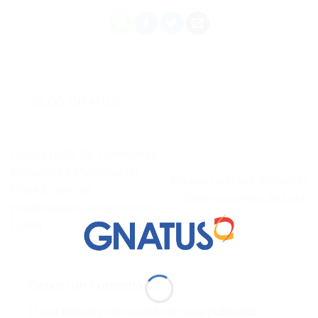
BLOG GNATUS
Gnatus no IN 24: Celebrando
Inovações e Parcerias no
Gnatus cada vez melhor! O
Maior Evento de
cliente no centro de tudo.
Reabilitação Oral da América
Latina
Deixe um comentário
O seu endereço de e-mail não será publicado.