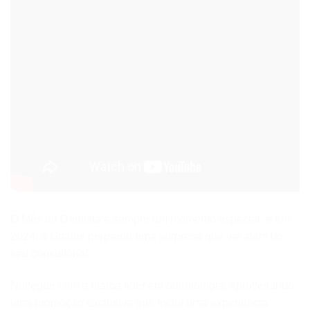
O Mês do Dentista é sempre um momento especial, e em
2024, a Gnatus preparou uma surpresa que vai além do
seu consultório!
Navegue com a marca líder em odontologia, aproveitando
uma promoção exclusiva que inclui uma experiência