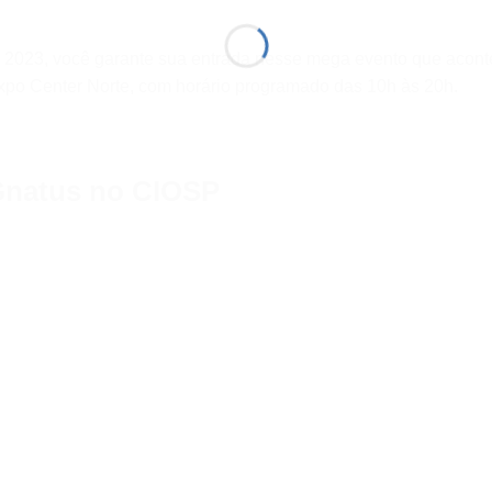
 2023, você garante sua entrada nesse mega evento que acont
xpo Center Norte, com horário programado das 10h às 20h.
 Gnatus no CIOSP