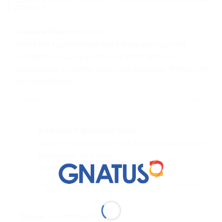
ETERNA
”
Joseane Marconi
disse:
Tenho um scanner insta oral panda que não está
aceitando o escaneamento. Já foram feitas as
atualizações e mesmo assim não funciona . Preciso de
uma assistência .
SETEMBRO 12, 2023 EM 3:40 AM
RESPONDER
Emerson Figueiredo
disse:
Vimos o seu interesse e já encaminhamos uma
mensagem no e-mail.
Corre lá para a gente conversar. 😉
SETEMBRO 12, 2023 EM 8:02 AM
RESPONDER
Deixe um comentário