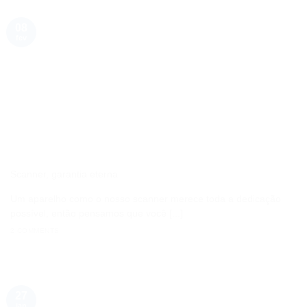
08
fev
Scanner, garantia eterna
Um aparelho como o nosso scanner merece toda a dedicação
possível, então pensamos que você [...]
2 COMMENTS
27
jan