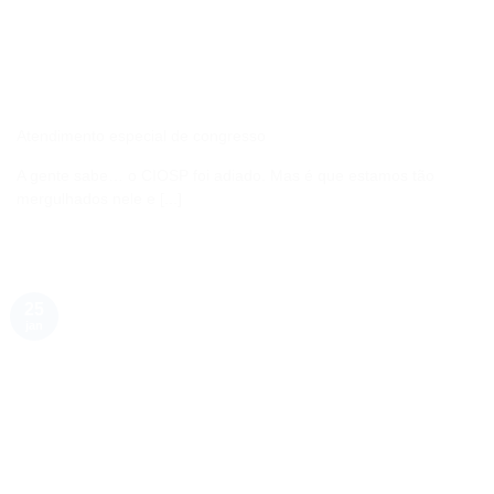
Atendimento especial de congresso
A gente sabe… o CIOSP foi adiado. Mas é que estamos tão
mergulhados nele e [...]
25
jan