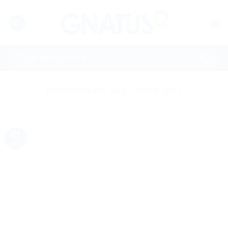
Skip
to
content
Pesquisar
por:
ARQUIVOS DE TAG:
CIOSP 2022
07
jun