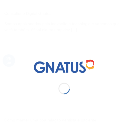
Consultório Digital Gnatus
Somos apaixonados pela inovação e tecnologia e sabemos que
você também. Afinal ela traz rapidez [...]
25
jan
Como manter uma boa relação dentista e paciente