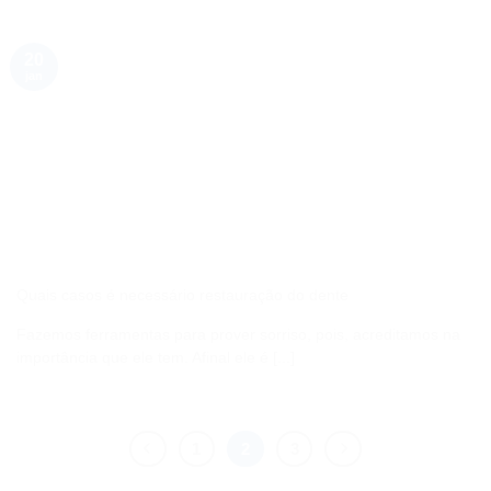
20
jan
Quais casos é necessário restauração do dente
Fazemos ferramentas para prover sorriso, pois, acreditamos na
importância que ele tem. Afinal ele é [...]
1
2
3