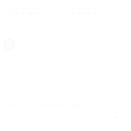
Imagina oferecer como diferencial para seus pacientes o home
care odontológico? Essa prática de atendimento [...]
28
out
Procedimentos que vão bombar no verão
Criado por: Ana Paula Carloni A… o verão, momento em que o
sol traz [...]