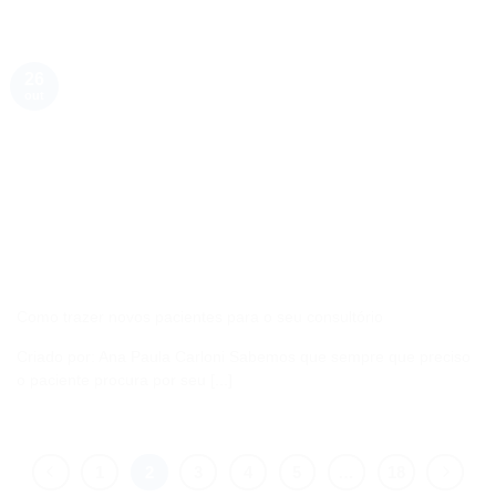
26
out
Como trazer novos pacientes para o seu consultório
Criado por: Ana Paula Carloni Sabemos que sempre que preciso
o paciente procura por seu [...]
1
2
3
4
5
…
18