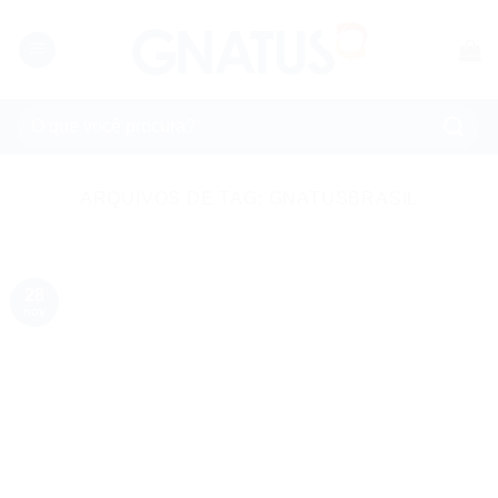
Skip
to
content
Pesquisar
por:
ARQUIVOS DE TAG:
GNATUSBRASIL
28
nov