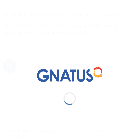
O uso do ultrassom na Endodontia: saiba qual é a importância
O ultrassom odontológico traz diversos benefícios nas mais
diversas áreas, e é importante aliado do [...]
02
nov
Como funciona o home care odontológico? Conheça as
vantagens!