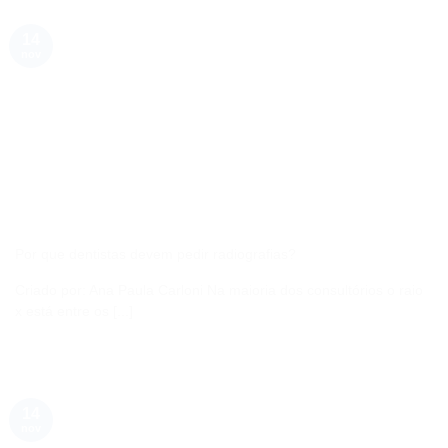
14
nov
Por que dentistas devem pedir radiografias?
Criado por: Ana Paula Carloni Na maioria dos consultórios o raio
x está entre os [...]
14
nov