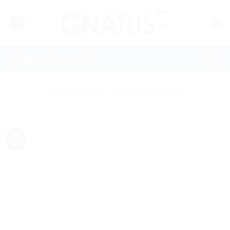
Skip
to
content
Pesquisar
por:
ARQUIVOS DE TAG:
PROMOÇÃO
18
jan