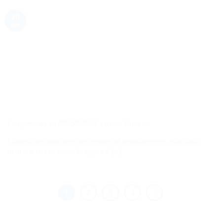
20
jun
Lançamento do CIOSP 2022 aqui na Gnatus
Ficamos um ano sem nos encontrar pessoalmente, mas tudo
bem… a nossa intensão agora é [...]
1
2
3
4