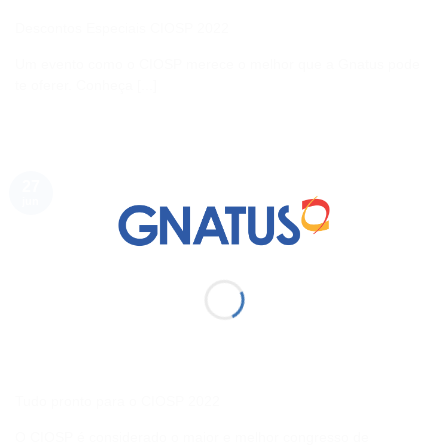
Descontos Especiais CIOSP 2022
Um evento como o CIOSP merece o melhor que a Gnatus pode
te oferer. Conheça [...]
27
jun
Tudo pronto para o CIOSP 2022
O CIOSP é considerado o maior e melhor congresso de