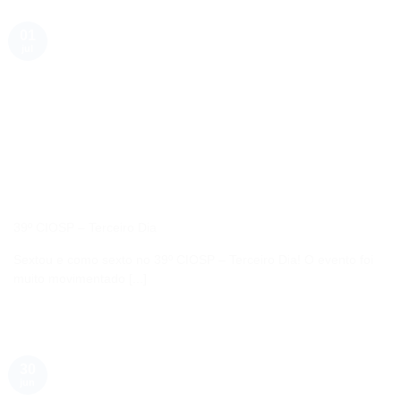
01
jul
39º CIOSP – Terceiro Dia
Sextou e como sexto no 39º CIOSP – Terceiro Dia! O evento foi
muito movimentado [...]
30
jun