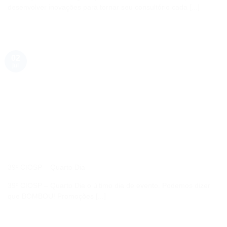
desenvolver inovações para tornar seu consultório cada [...]
02
jul
39º CIOSP – Quarto Dia
39º CIOSP – Quarto Dia o último dia de evento. Podemos dizer
que BOMBOU! Promoções [...]