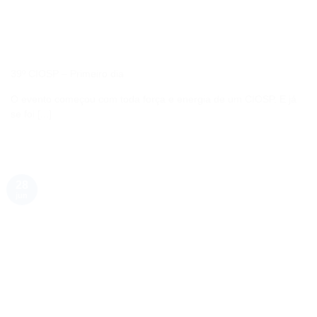
39º CIOSP – Primeiro dia
O evento começou com toda força e energia de um CIOSP. E já
se foi [...]
28
jun