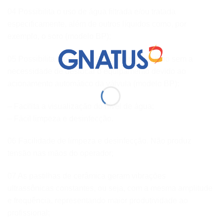
04 Possibilita o uso de água filtrada e/ou tratada
especificamente, além de outros líquidos como, por
exemplo, o soro (modelo BP);
05 Possibilita o preenchimento do reservatório sem a
necessidade de deslocar o equipamento devido ao
acionamento automático da válvula (modelo BP):
– Facilita a visualização do nível de água;
– Fácil limpeza e desinfecção.
06 Facilidade de limpeza e desinfecção. Não produz
tensão nas mãos do operador;
07 As pastilhas de cerâmica geram vibrações
ultrassônicas constantes, ou seja, com a mesma amplitude
e frequência, representando maior produtividade ao
profissional;