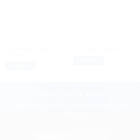
EQUIPAMENTOS ODONTOLÓGICOS
CADEIRAS ODONTOLÓGICAS
Contra-Ângulo Multiplicador
G4 F – Cadeira Odontológica
M5 S LED
VEJA MAIS...
VEJA MAIS...
FIQUE POR DENTRO
Assine nossa newsletter e receba promoções e ofertas
semanalmente.