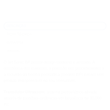
DESCRIÇÃO
FICHA TÉCNICA
GARANTIA
MANUAL
O Jet Sonic BP possui design moderno e arrojado. A
resistência dos materiais, a precisão nos procedimentos e
a inclusão da bomba peristáltica (modelo BP) tornam este
produto indispensável no seu consultório.
Transdutor Ultrassom:
sistema piezoelétrico ativado
através de pastilhas cerâmicas em frequência de 30.000
Hz.