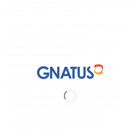
curtas entre atendimentos e ajustes posturais ao longo do
dia, ajudam a reduzir o acúmulo de fadiga.
Com o tempo, esses hábitos contribuem para uma rotina
mais sustentável e menos desgastante.
Benefícios de investir em ergonomia no
consultório odontológico
A ergonomia impacta diretamente a produtividade e a
qualidade clínica.
Mais produtividade e qualidade nos atendimentos
Com menos fadiga física, o profissional mantém maior
concentração e precisão durante os procedimentos.
Isso melhora o fluxo de atendimento e reduz a
necessidade de retrabalho.