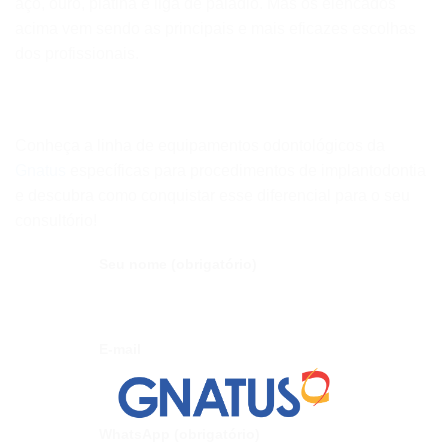
aço, ouro, platina e liga de paládio. Mas os elencados
acima vem sendo as principais e mais eficazes escolhas
dos profissionais.
Conheça a linha de equipamentos odontológicos da
Gnatus
específicas para procedimentos de implantodontia
e descubra como conquistar esse diferencial para o seu
consultório!
Seu nome (obrigatório)
E-mail
WhatsApp (obrigatório)