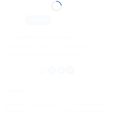
Você também pode se interessar:
Odontologia digital como aliada da implantodontia
As vantagens de digitalizar seu consultório
BLOG GNATUS
Periodontia e seu impacto na
Especialidades de
saúde geral
odontologia e suas funções