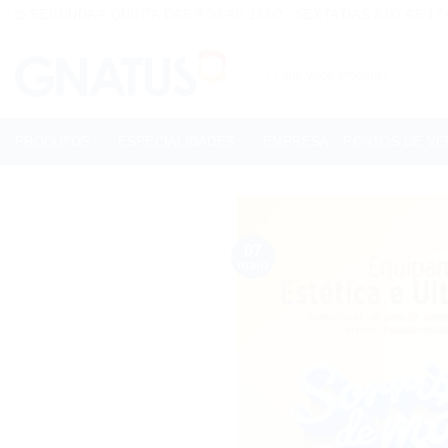
Skip
SEGUNDA A QUINTA DAS 8:00 ÀS 18:00 - SEXTA DAS 8:00 ÀS 17:
to
content
Pesquisar
por:
PRODUTOS
ESPECIALIDADES
EMPRESA
PONTOS DE VE
07
maio