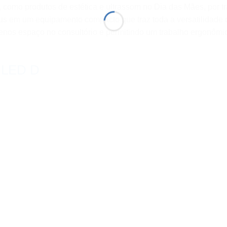
 como produtos de estética e ultrassom no Dia das Mães, por tra
us em um equipamento compacto que traz toda a versatilidade
nos espaço no consultório e permitindo um trabalho ergonômic
r LED D