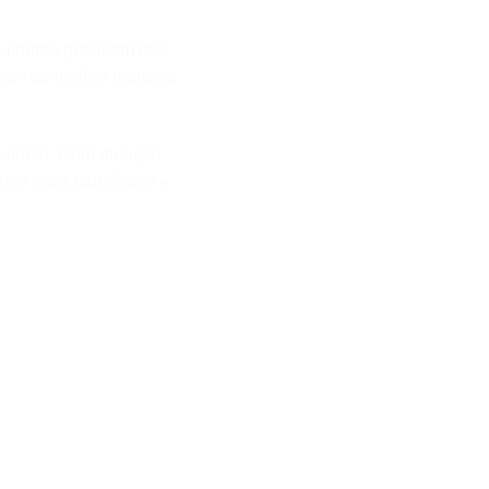
mulheres precisam dos
eçam da melhor maneira
sorriso. Com atuação
orriso mais harmônico e