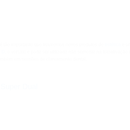
é tão importante que trouxemos novos produtos de
estética
e ul
D D
, é versátil e pode ser utilizado não somente na fotoativação
ambém em sessões de clareamento dental.
 Super Dual