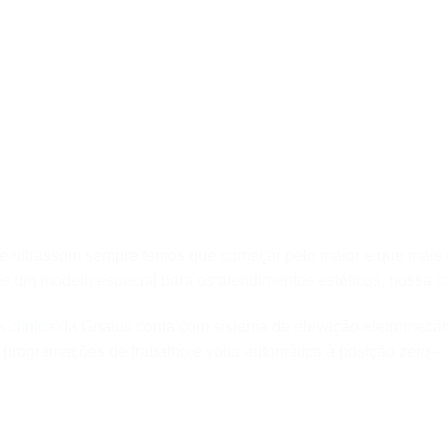
ca e ultrassom sempre temos que começar pelo maior e que mai
os um modelo especial para os atendimentos estéticos, nossa
c
a clínica
da Gnatus conta com sistema de elevação eletromecâ
 programações de trabalho e volta automática à posição zero – 