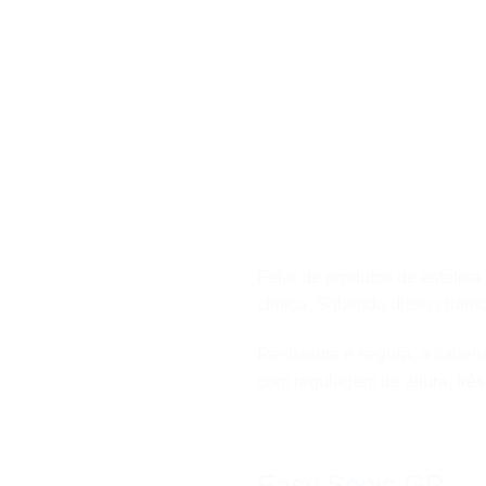
Falar de produtos de estéti
clínica. Sabendo disso criam
Resistente e segura, a
cadeir
com regulagem de altura, três
Easy Sonic GP