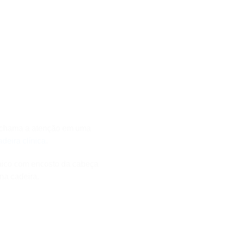
s chama a atenção em uma
adeira clínica
.
nico com encosto da cabeça
na cadeira.