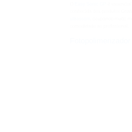
O
Easy Sonic GP
é essencial,
conhecida dos produtos Gnat
ultrassom
, ocupando muito me
comodidade ao profissional.
Fotopolimerizado