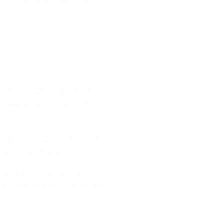
cientes contaminados e/ou o
ntato direto com as lesões e
tato prolongado, e por isso,
o de contaminação.
ntista deve considerar a
 respiratórios no momento do