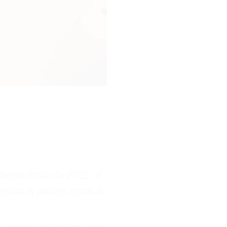
desde maio de 2022, o
macaco e países como o
uas formas de infecção e como