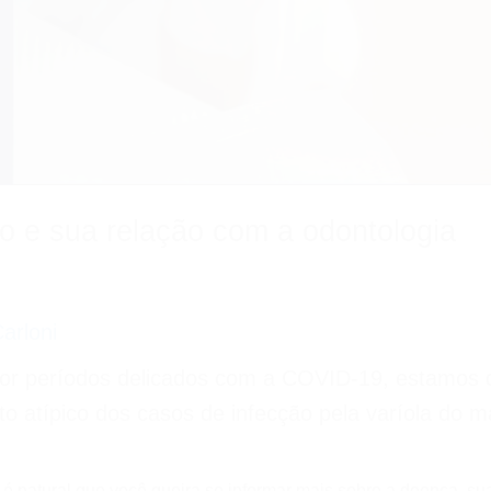
o e sua relação com a odontologia
arloni
or períodos delicados com a COVID-19, estamos 
atípico dos casos de infecção pela varíola do 
 é natural que você queira se informar mais sobre a doença, s