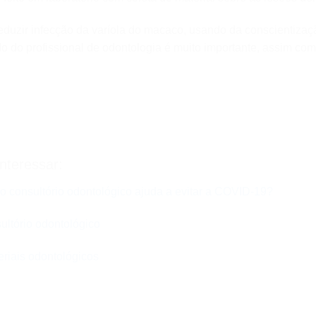
eduzir infecção da varíola do macaco, usando da conscientizaçã
ado do profissional de odontologia é muito importante, assim c
nteressar:
 consultório odontológico ajuda a evitar a COVID-19?
ltório odontológico
eriais odontológicos