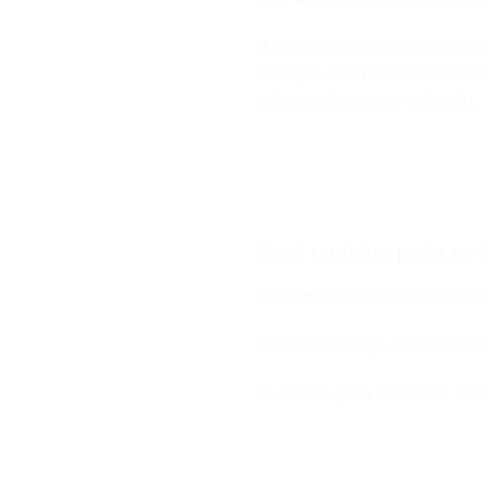
A prática odontológica pode r
infecção. Por isso todo cuid
sobre as formas de infecção.
Você também pode se i
Uso de enxaguantes bucais no
A biossegurança em seu consu
Cuidados para esterilizar mat