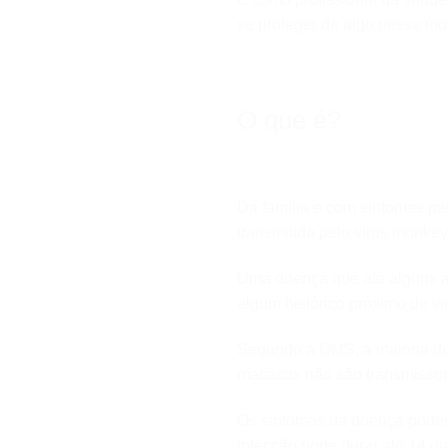
se proteger de algo nesse m
O que é?
Da família e com sintomas pa
transmitida pelo vírus monke
Uma doença que até alguns an
algum histórico próximo de v
Segundo a OMS, a maioria do
macacos não são transmissore
Os sintomas da doença podem 
infecção pode durar até 14 di