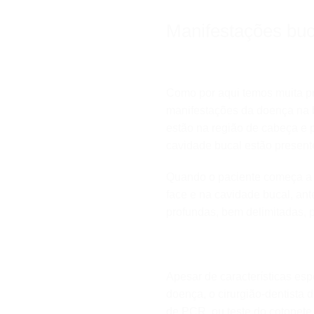
Manifestações buc
Como por aqui temos muita p
manifestações da doença na b
estão na região de cabeça e
cavidade bucal estão presen
Quando o paciente começa a m
face e na cavidade bucal, ant
profundas, bem delimitadas, 
Apesar de características es
doença, o cirurgião-dentista 
de PCR, ou teste do cotonete,