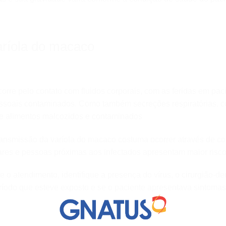
aríola do macaco
orre pelo contato com fluidos corporais, com as feridas em pa
ssoais contaminados. Como também secreções respiratórias, co
de alimentos malcozidos e contaminados
ansmissão da varíola do macaco costuma ocorrer através de con
liares e pessoas próximas aos infectados apresentam maior risc
e o atendimento, identifique a presença do vírus, o cirurgião-de
ríodo que esteve exposto e se o paciente apresentava sintomas