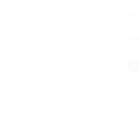
Quer receber mais con
Seu n
E-mai