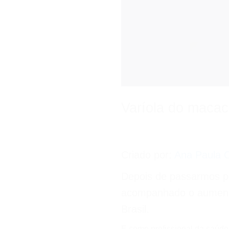
Varíola do macac
Criado por:
Ana Paula C
Depois de passarmos p
acompanhado o aumento 
Brasil.
E como profissional da saúde