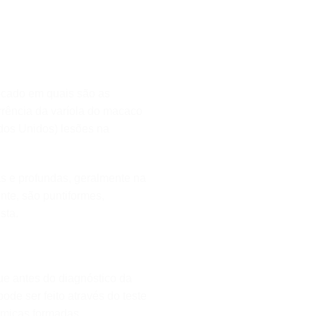
ocado em quais são as
rência da varíola do macaco
dos Unidos) lesões na
as e profundas, geralmente na
nte, são puntiformes,
sta.
ue antes do diagnóstico da
ode ser feito através do teste
érmicas formadas.