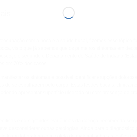
ais
reocupação com a boca e a saúde bucal, fizemos esse tópico f
oca, visto que já sabemos que os primeiros sintomas em decor
 pescoço e segundo o Departamento de Saúde de Indiana (Esta
tes em 70% dos casos.
anifestar os sintomas é possível identificar erupções doloros
es de se espalharem pelo corpo. Estas lesões bucais, clinicame
podendo apresentar superfície ulcerada ou com presença de cro
pecificas e com grandes evidências da doença, recomenda-se q
deve desconsiderar outras patologias. Ainda para o diagnóstico p
 feito em laboratório com coleta do material sobre as lesões d