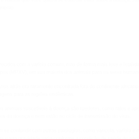
omento.
recidos com a varíola comum, mas de forma mais leve e letalida
ypox (MPXV), em sua maioria dos animais para os seres human
os atrás era raramente encontrada fora do continente africano
iagens para as regiões endêmicas.
s animais suscetíveis à doença são roedores, como ratos e ap
s da doença e nem estão no ciclo de transmissão do vírus.
se confundir com outras patologias, como varicela, varíola e
as e sua gravidade varia conforme a condição de saúde do paci