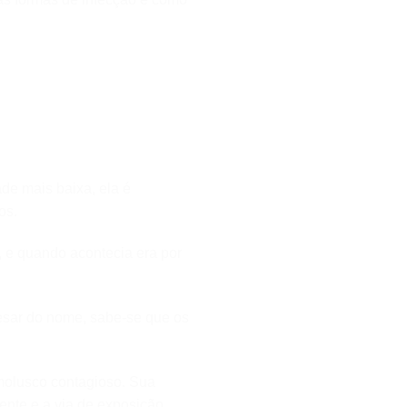
de mais baixa, ela é
os.
, e quando acontecia era por
esar do nome, sabe-se que os
 molusco contagioso. Sua
ente e a via de exposição.