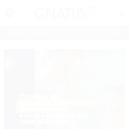
Skip
to
content
Pesquisar
por:
18
jan